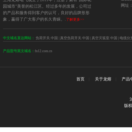
网址：w
园城市”美誉的松江区。经过多年的发展，公司过
的产品和服务得到客户的认可，良好的品牌形形
象，赢得了广大客户的长久青睐。.
了解更多>>
中文域名直达网站：
负荷开关.中国
|
真空负荷开关.中国
|
真空灭弧室.中国
|
电缆分
fn12.com.cn
产品型号英文域名：
首页
|
关于龙熔
|
产品
版权所