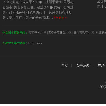
全国统
上海龙熔电气成立于2011年，注册于素有“国际花
网址：w
园城市”美誉的松江区。经过多年的发展，公司过
的产品和服务得到客户的认可，良好的品牌形形
象，赢得了广大客户的长久青睐。.
了解更多>>
中文域名直达网站：
负荷开关.中国
|
真空负荷开关.中国
|
真空灭弧室.中国
|
电缆分
fn12.com.cn
产品型号英文域名：
首页
|
关于龙熔
|
产品
版权所